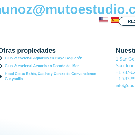
jmunoz@mutoestudio.
RE
laciones
Atracciones
Ofertas
Contacto
Otras propiedades
Nuest
Club Vacacional Aquarius en Playa Boquerón
1 San Ge
San Juan,
Club Vacacional Acuario en Dorado del Mar
+1 787-6
Hotel Costa Bahía, Casino y Centro de Convenciones –
+1 787-9
Guayanilla
info@cost