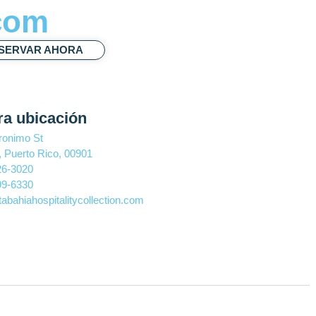
com
SERVAR AHORA
ra ubicación
ronimo St
 Puerto Rico, 00901
26-3020
99-6330
abahiahospitalitycollection.com